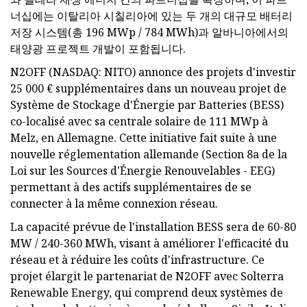
너십에는 이탈리아 시칠리아에 있는 두 개의 대규모 배터리
저장 시스템(총 196 MWp / 784 MWh)과 알바니아에서의
태양광 프로젝트 개발이 포함됩니다.
N2OFF (NASDAQ: NITO) annonce des projets d'investir
25 000 € supplémentaires dans un nouveau projet de
Système de Stockage d'Énergie par Batteries (BESS)
co-localisé avec sa centrale solaire de 111 MWp à
Melz, en Allemagne. Cette initiative fait suite à une
nouvelle réglementation allemande (Section 8a de la
Loi sur les Sources d'Énergie Renouvelables - EEG)
permettant à des actifs supplémentaires de se
connecter à la même connexion réseau.
La capacité prévue de l'installation BESS sera de 60-80
MW / 240-360 MWh, visant à améliorer l'efficacité du
réseau et à réduire les coûts d'infrastructure. Ce
projet élargit le partenariat de N2OFF avec Solterra
Renewable Energy, qui comprend deux systèmes de