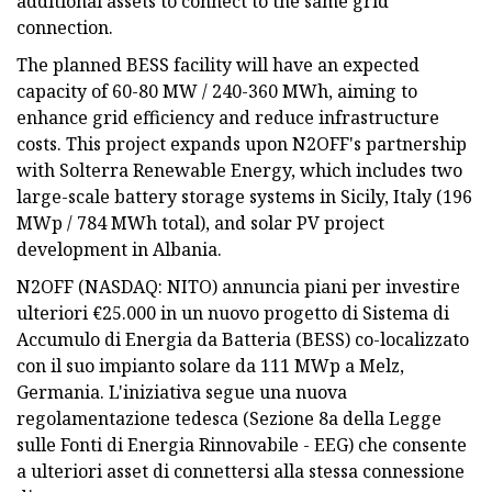
additional assets to connect to the same grid
connection.
The planned BESS facility will have an expected
capacity of 60-80 MW / 240-360 MWh, aiming to
enhance grid efficiency and reduce infrastructure
costs. This project expands upon N2OFF's partnership
with Solterra Renewable Energy, which includes two
large-scale battery storage systems in Sicily, Italy (196
MWp / 784 MWh total), and solar PV project
development in Albania.
N2OFF (NASDAQ: NITO) annuncia piani per investire
ulteriori €25.000 in un nuovo progetto di Sistema di
Accumulo di Energia da Batteria (BESS) co-localizzato
con il suo impianto solare da 111 MWp a Melz,
Germania. L'iniziativa segue una nuova
regolamentazione tedesca (Sezione 8a della Legge
sulle Fonti di Energia Rinnovabile - EEG) che consente
a ulteriori asset di connettersi alla stessa connessione