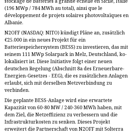
stockage de batteries à grande échelle en Sicile, Italie
(196 MWp / 784 MWh au total), ainsi que le
développement de projets solaires photovoltaïques en
Albanie.
N2OFF (NASDAQ: NITO) kündigt Pläne an, zusätzlich
€25.000 in ein neues Projekt für ein
Batteriespeichersystem (BESS) zu investieren, das mit
seinem 111 MWp Solarpark in Melz, Deutschland, ko-
lokalisiert ist. Diese Initiative folgt einer neuen
deutschen Regelung (Abschnitt 8a des Erneuerbare-
Energien-Gesetzes - EEG), die es zusätzlichen Anlagen
erlaubt, sich mit derselben Netzverbindung zu
verbinden.
Die geplante BESS-Anlage wird eine erwartete
Kapazität von 60-80 MW / 240-360 MWh haben, mit
dem Ziel, die Netzeffizienz zu verbessern und die
Infrastrukturkosten zu senken. Dieses Projekt
erweitert die Partnerschaft von N2OFF mit Solterra