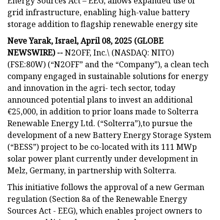
Energy Sources Act – EEG, allows expanded use of
grid infrastructure, enabling high-value battery
storage addition to flagship renewable energy site
Neve Yarak, Israel, April 08, 2025 (GLOBE
NEWSWIRE) --
N2OFF, Inc.\ (NASDAQ: NITO)
(FSE:80W) (“N2OFF” and the “Company”), a clean tech
company engaged in sustainable solutions for energy
and innovation in the agri- tech sector, today
announced potential plans to invest an additional
€25,000, in addition to prior loans made to Solterra
Renewable Energy Ltd. (“Solterra”),to pursue the
development of a new Battery Energy Storage System
(“BESS”) project to be co-located with its 111 MWp
solar power plant currently under development in
Melz, Germany, in partnership with Solterra.
This initiative follows the approval of a new German
regulation (Section 8a of the Renewable Energy
Sources Act - EEG), which enables project owners to