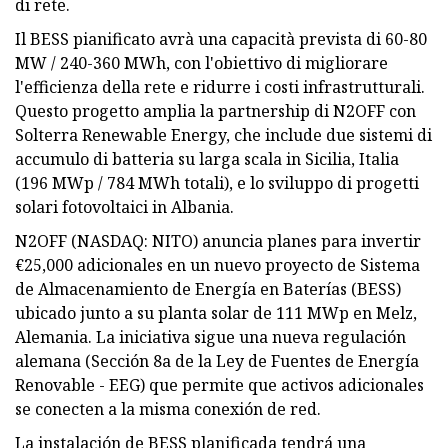
di rete.
Il BESS pianificato avrà una capacità prevista di 60-80
MW / 240-360 MWh, con l'obiettivo di migliorare
l'efficienza della rete e ridurre i costi infrastrutturali.
Questo progetto amplia la partnership di N2OFF con
Solterra Renewable Energy, che include due sistemi di
accumulo di batteria su larga scala in Sicilia, Italia
(196 MWp / 784 MWh totali), e lo sviluppo di progetti
solari fotovoltaici in Albania.
N2OFF (NASDAQ: NITO) anuncia planes para invertir
€25,000 adicionales en un nuevo proyecto de Sistema
de Almacenamiento de Energía en Baterías (BESS)
ubicado junto a su planta solar de 111 MWp en Melz,
Alemania. La iniciativa sigue una nueva regulación
alemana (Sección 8a de la Ley de Fuentes de Energía
Renovable - EEG) que permite que activos adicionales
se conecten a la misma conexión de red.
La instalación de BESS planificada tendrá una